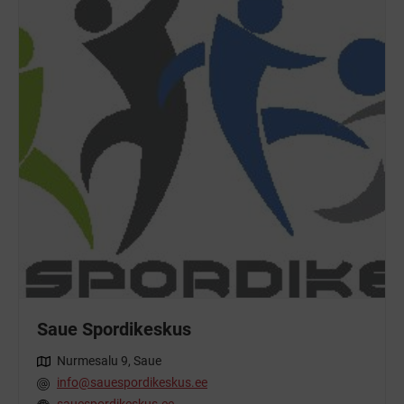
Saue Spordikeskus
Nurmesalu 9, Saue
info@sauespordikeskus.ee
sauespordikeskus.ee