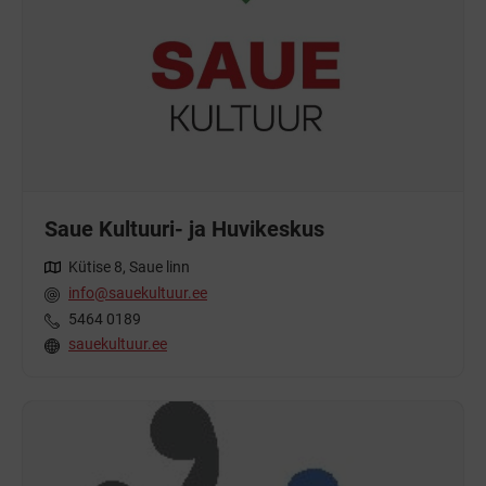
Saue Kultuuri- ja Huvikeskus
Kütise 8, Saue linn
info@sauekultuur.ee
5464 0189
sauekultuur.ee