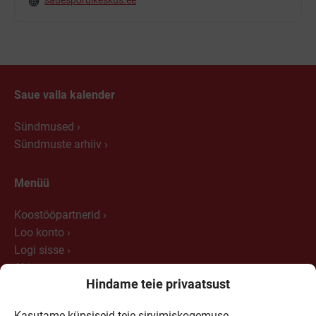
Saue valla kalender
Sündmused
Sündmuste arhiiv
Menüü
Koostööpartnerid
Loo konto
Logi sisse
Abi
Hindame teie privaatsust
Kontakt
Kasutame küpsiseid teie sirvimiskogemuse